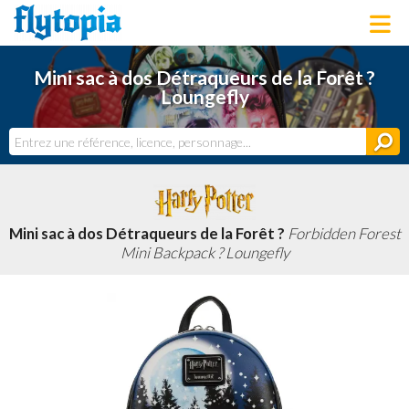
LOUNGEFLY
Mini sac à dos Détraqueurs de la Forêt ?
LICENCES
Loungefly
NOUVEAUTÉS
PROCHAINEMENT
BONS PLANS
ACTUALITÉS
DERNIERS AJOUTS
Mini sac à dos Détraqueurs de la Forêt ?
Forbidden Forest
Mini Backpack ? Loungefly