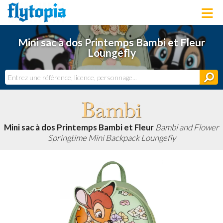
LOUNGEFLY
Mini sac à dos Printemps Bambi et Fleur
LICENCES
Loungefly
NOUVEAUTÉS
PROCHAINEMENT
BONS PLANS
ACTUALITÉS
DERNIERS AJOUTS
Mini sac à dos Printemps Bambi et Fleur
Bambi and Flower
Springtime Mini Backpack Loungefly